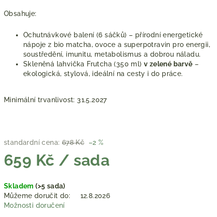
Obsahuje:
Ochutnávkové balení (6 sáčků) – přírodní energetické
nápoje z bio matcha, ovoce a superpotravin pro energii,
soustředění, imunitu, metabolismus a dobrou náladu.
Skleněná lahvička Frutcha (350 ml)
v zelené barvě
–
ekologická, stylová, ideální na cesty i do práce.
Minimální trvanlivost: 31.5.2027
standardní cena:
678 Kč
–2 %
659 Kč
/ sada
Měrná
Skladem
(>5 sada)
cena:
Můžeme doručit do:
12.8.2026
Možnosti doručení