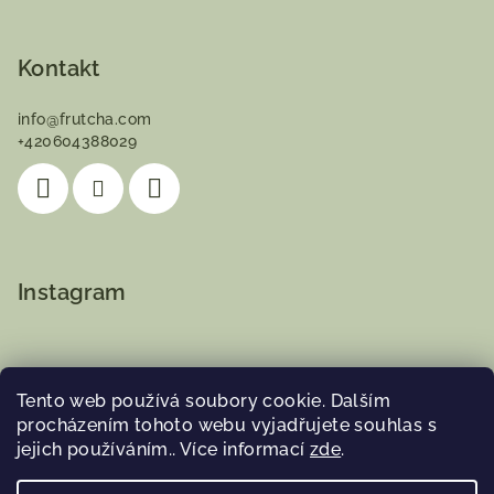
Kontakt
info
@
frutcha.com
+420604388029
Instagram
Tento web používá soubory cookie. Dalším
procházením tohoto webu vyjadřujete souhlas s
Sledovat na Instagramu
jejich používáním.. Více informací
zde
.