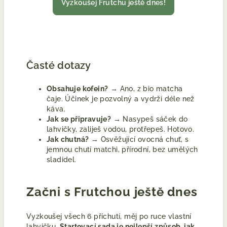
Vyzkoušej Frutchu ještě dnes!
Časté dotazy
Obsahuje kofein?
→ Ano, z bio matcha
čaje. Účinek je pozvolný a vydrží déle než
káva.
Jak se připravuje?
→ Nasypeš sáček do
lahvičky, zaliješ vodou, protřepeš. Hotovo.
Jak chutná?
→ Osvěžující ovocná chuť, s
jemnou chutí matchi, přírodní, bez umělých
sladidel.
Začni s Frutchou ještě dnes
Vyzkoušej všech 6 příchutí, měj po ruce vlastní
lahvičku.
Startovací sada je nejlepší způsob, jak